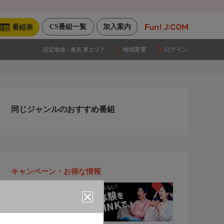
CS番組一覧
加入案内
番組表
地域変更
ログイン
設定地域：
東京 東エリア
同じジャンルのおすすめ番組
キャンペーン・お得な情報