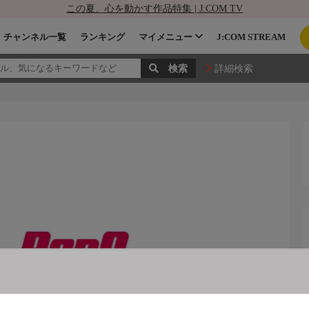
この夏、心を動かす作品特集 | J:COM TV
チャンネル一覧
ランキング
マイメニュー
J:COM STREAM
詳細検索