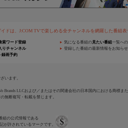
組ガイドは、J:COM TVで楽しめる全チャンネルを網羅した番組
検索ワード登録
気になる番組の
見たい番組
一覧への
入りチャンネル
登録した番組の最新情報をお知らせ
ト録画予約
ございます。
iVo Brands LLCおよび／またはその関連会社の日本国内における商標
材の無断複写・転載を禁じます。
、テレビ番組の公式情報である
スにのみ表記が許されているマークです。