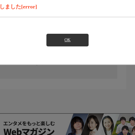
した[error]
OK
の放送予定はありません