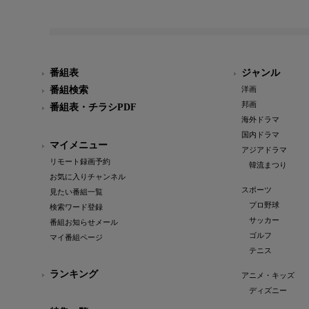
番組表
ジャンル
番組検索
洋画
邦画
番組表・チラシPDF
海外ドラマ
国内ドラマ
マイメニュー
アジアドラマ
リモート録画予約
韓流まつり
お気に入りチャンネル
スポーツ
見たい番組一覧
プロ野球
検索ワード登録
サッカー
番組お知らせメール
ゴルフ
マイ番組ページ
テニス
ランキング
アニメ・キッズ
ディズニー