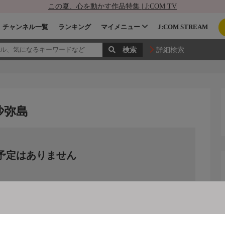
この夏、心を動かす作品特集 | J:COM TV
チャンネル一覧
ランキング
マイメニュー
J:COM STREAM
詳細検索
沙弥島
予定はありません