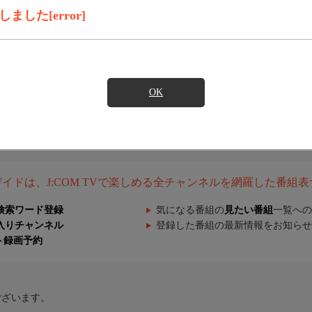
した[error]
OK
組ガイドは、J:COM TVで楽しめる全チャンネルを網羅した番組
検索ワード登録
気になる番組の
見たい番組
一覧への
入りチャンネル
登録した番組の最新情報をお知らせ
ト録画予約
ございます。