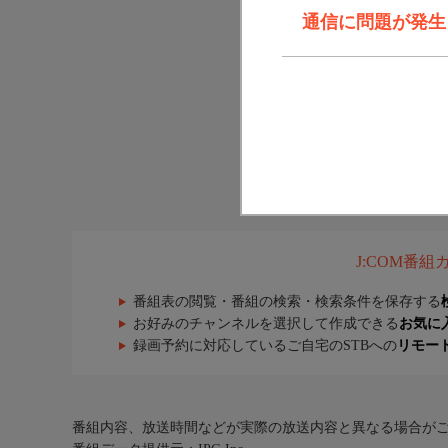
通信に問題が発生しま
J:COM番
番組表の閲覧・番組の検索・検索条件を保存する
お好みのチャンネルを選択して作成できる
お気に
録画予約に対応しているご自宅のSTBへの
リモー
番組内容、放送時間などが実際の放送内容と異なる場合が