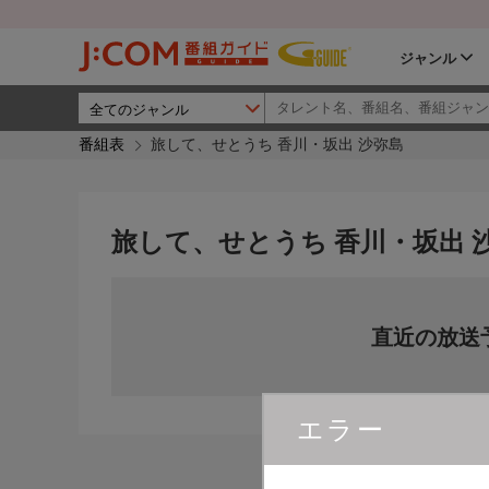
ジャンル
番組表
旅して、せとうち 香川・坂出 沙弥島
旅して、せとうち 香川・坂出 
直近の放送
エラー