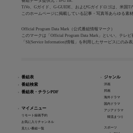
番組データ提供元：IPG Inc.
TiVo、Gガイド、G-GUIDE、およびGガイドロゴは、米国T
このホームページに掲載している記事・写真等あらゆる素
Official Program Data Mark（公式番組情報マーク）
このマークは「Official Program Data Mark」といい
「SI(Service Information)情報」を利用したサービ
番組表
ジャンル
番組検索
洋画
邦画
番組表・チラシPDF
海外ドラマ
国内ドラマ
マイメニュー
アジアドラマ
リモート録画予約
韓流まつり
お気に入りチャンネル
スポーツ
見たい番組一覧