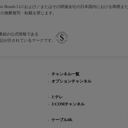
iVo Brands LLCおよび／またはその関連会社の日本国内における商標
材の無断複写・転載を禁じます。
、テレビ番組の公式情報である
スにのみ表記が許されているマークです。
チャンネル一覧
オプションチャンネル
J:テレ
J:COMチャンネル
ケーブル4K