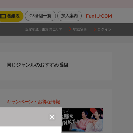
CS番組一覧
加入案内
番組表
地域変更
ログイン
設定地域：
東京 東エリア
同じジャンルのおすすめ番組
キャンペーン・お得な情報