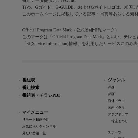
番組データ提供元：IPG Inc.
TiVo、Gガイド、G-GUIDE、およびGガイドロゴは、米国T
このホームページに掲載している記事・写真等あらゆる素
Official Program Data Mark（公式番組情報マーク）
このマークは「Official Program Data Mark」といい
「SI(Service Information)情報」を利用したサービ
番組表
ジャンル
番組検索
洋画
邦画
番組表・チラシPDF
海外ドラマ
国内ドラマ
マイメニュー
アジアドラマ
リモート録画予約
韓流まつり
お気に入りチャンネル
スポーツ
見たい番組一覧