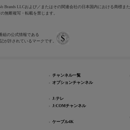
iVo Brands LLCおよび／またはその関連会社の日本国内における商標
材の無断複写・転載を禁じます。
、テレビ番組の公式情報である
スにのみ表記が許されているマークです。
チャンネル一覧
オプションチャンネル
J:テレ
J:COMチャンネル
ケーブル4K