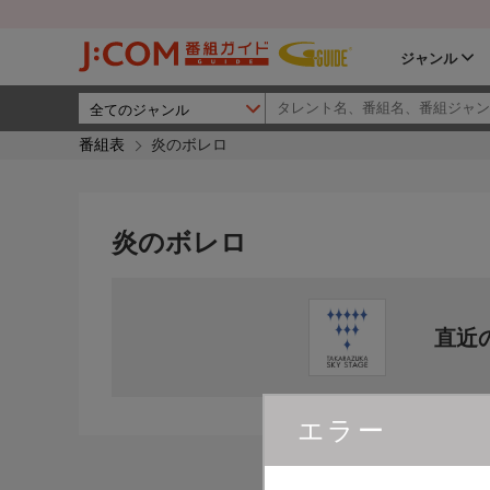
ジャンル
番組表
炎のボレロ
炎のボレロ
直近
エラー