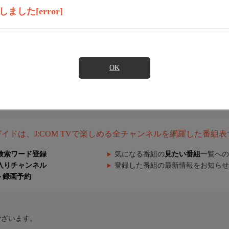
した[error]
OK
組ガイドは、J:COM TVで楽しめる全チャンネルを網羅した番組
検索ワード登録
気になる番組の
見たい番組
一覧への
入りチャンネル
登録した番組の最新情報をお知らせ
ト録画予約
ございます。