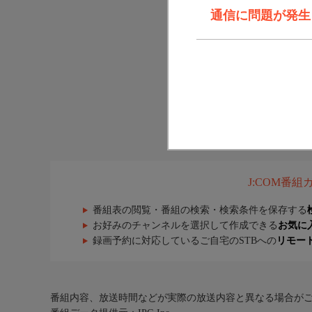
通信に問題が発生しま
J:COM番
番組表の閲覧・番組の検索・検索条件を保存する
お好みのチャンネルを選択して作成できる
お気に
録画予約に対応しているご自宅のSTBへの
リモー
番組内容、放送時間などが実際の放送内容と異なる場合が