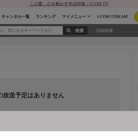
この夏、心を動かす作品特集 | J:COM TV
チャンネル一覧
ランキング
マイメニュー
J:COM STREAM
詳細検索
の放送予定はありません