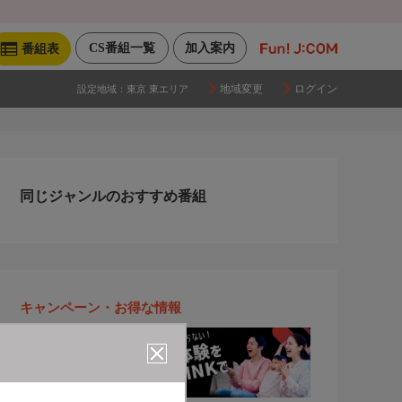
CS番組一覧
加入案内
番組表
地域変更
ログイン
設定地域：
東京 東エリア
同じジャンルのおすすめ番組
キャンペーン・お得な情報