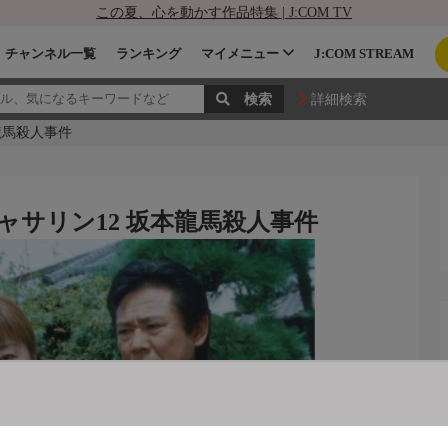
この夏、心を動かす作品特集 | J:COM TV
チャンネル一覧
ランキング
マイメニュー
J:COM STREAM
詳細検索
龍馬殺人事件
サリン12 坂本龍馬殺人事件