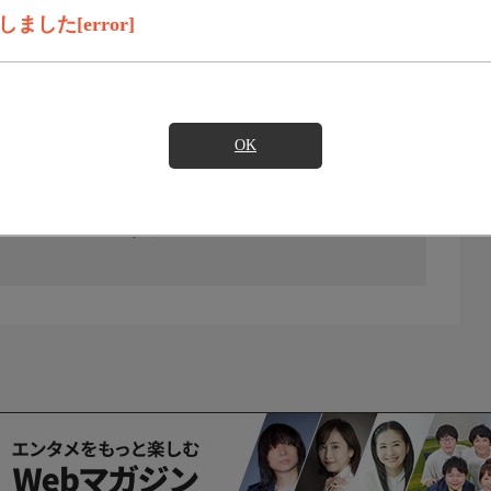
した[error]
OK
の放送予定はありません