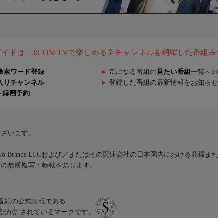
組ガイドは、J:COM TVで楽しめる全チャンネルを網羅した番組
検索ワード登録
気になる番組の
見たい番組
一覧への
入りチャンネル
登録した番組の最新情報をお知らせ
ト録画予約
ございます。
iVo Brands LLCおよび／またはその関連会社の日本国内における商標
材の無断複写・転載を禁じます。
、テレビ番組の公式情報である
スにのみ表記が許されているマークです。