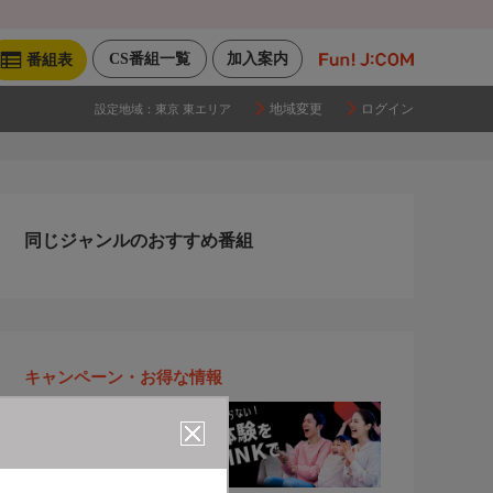
CS番組一覧
加入案内
番組表
地域変更
ログイン
設定地域：
東京 東エリア
同じジャンルのおすすめ番組
キャンペーン・お得な情報