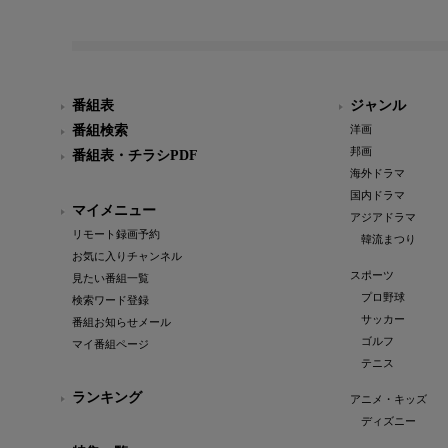
番組表
ジャンル
番組検索
洋画
邦画
番組表・チラシPDF
海外ドラマ
国内ドラマ
マイメニュー
アジアドラマ
リモート録画予約
韓流まつり
お気に入りチャンネル
スポーツ
見たい番組一覧
プロ野球
検索ワード登録
サッカー
番組お知らせメール
ゴルフ
マイ番組ページ
テニス
ランキング
アニメ・キッズ
ディズニー