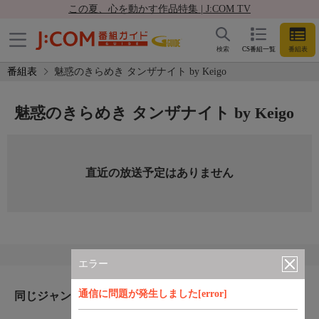
この夏、心を動かす作品特集 | J:COM TV
検索
CS番組一覧
番組表
番組表
魅惑のきらめき タンザナイト by Keigo
魅惑のきらめき タンザナイト by Keigo
直近の放送予定はありません
エラー
通信に問題が発生しました[error]
同じジャンルのおすすめ番組