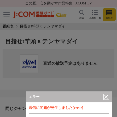
この夏、心を動かす作品特集 | J:COM TV
検索
CS番組一覧
番組表
番組表
目指せ!竿頭 8 テンヤマダイ
目指せ!竿頭 8 テンヤマダイ
直近の放送予定はありません
エラー
通信に問題が発生しました[error]
同じジャンルのおすすめ番組