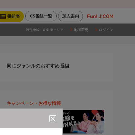
CS番組一覧
加入案内
番組表
地域変更
ログイン
設定地域：
東京 東エリア
同じジャンルのおすすめ番組
キャンペーン・お得な情報