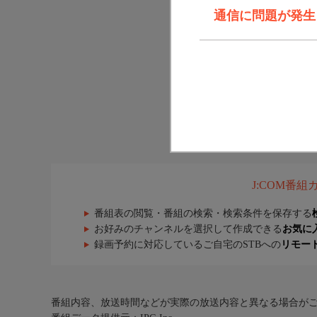
通信に問題が発生しま
J:COM番
番組表の閲覧・番組の検索・検索条件を保存する
お好みのチャンネルを選択して作成できる
お気に
録画予約に対応しているご自宅のSTBへの
リモー
番組内容、放送時間などが実際の放送内容と異なる場合が