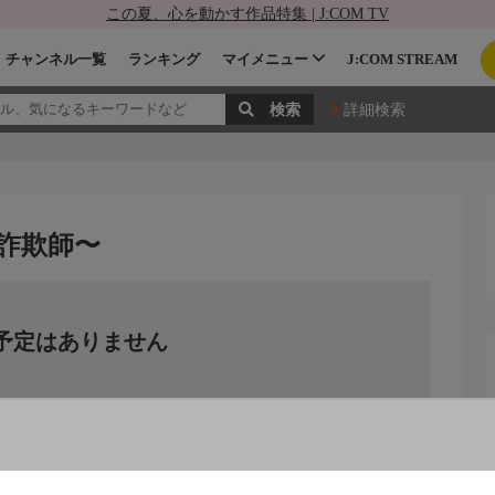
この夏、心を動かす作品特集 | J:COM TV
チャンネル一覧
ランキング
マイメニュー
J:COM STREAM
詳細検索
詐欺師〜
予定はありません