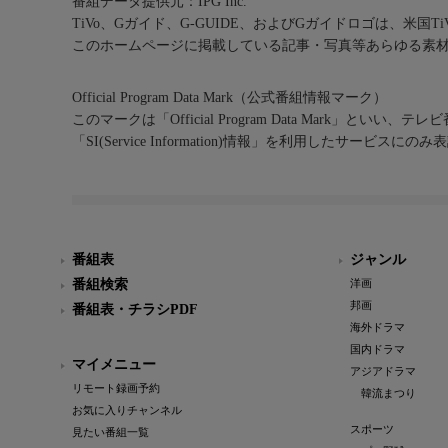
番組データ提供元：IPG Inc.
TiVo、Gガイド、G-GUIDE、およびGガイドロゴは、米国T
このホームページに掲載している記事・写真等あらゆる素
Official Program Data Mark（公式番組情報マーク）
このマークは「Official Program Data Mark」といい
「SI(Service Information)情報」を利用したサービ
番組表
ジャンル
番組検索
洋画
邦画
番組表・チラシPDF
海外ドラマ
国内ドラマ
マイメニュー
アジアドラマ
リモート録画予約
韓流まつり
お気に入りチャンネル
スポーツ
見たい番組一覧