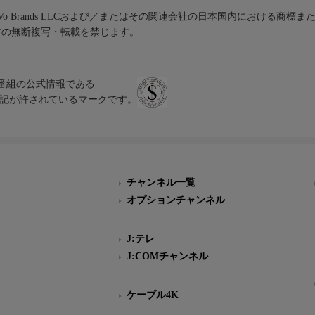
iVo Brands LLCおよび／またはその関連会社の日本国内における商標
材の無断複写・転載を禁じます。
、テレビ番組の公式情報である
スにのみ表記が許されているマークです。
チャンネル一覧
オプションチャンネル
J:テレ
J:COMチャンネル
ケーブル4K