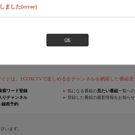
した[error]
OK
組ガイドは、J:COM TVで楽しめる全チャンネルを網羅した番組
検索ワード登録
気になる番組の
見たい番組
一覧への
入りチャンネル
登録した番組の最新情報をお知らせ
ト録画予約
ございます。