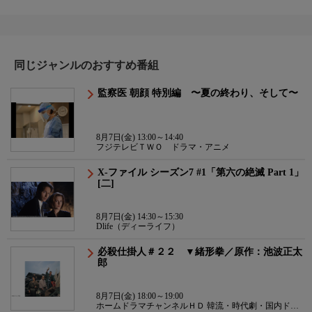
同じジャンルのおすすめ番組
監察医 朝顔 特別編 〜夏の終わり、そして〜
8月7日(金) 13:00～14:40
フジテレビＴＷＯ ドラマ・アニメ
X-ファイル シーズン7 #1「第六の絶滅 Part 1」
[二]
8月7日(金) 14:30～15:30
Dlife（ディーライフ）
必殺仕掛人＃２２ ▼緒形拳／原作：池波正太
郎
8月7日(金) 18:00～19:00
ホームドラマチャンネルＨＤ 韓流・時代劇・国内ドラ