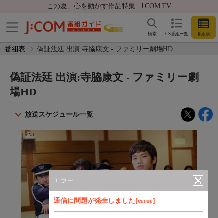
この夏、心を動かす作品特集 | J:COM TV
検索
CS番組一覧
番組表
番組表
偽証法廷 出演:寺脇康文 - ファミリー劇場HD
偽証法廷 出演:寺脇康文 - ファミリー劇
場HD
放送スケジュール一覧
エラー
通信に問題が発生しました[error]