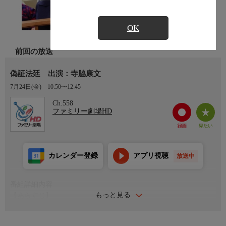
OK
前回の放送
偽証法廷 出演：寺脇康文
7月24日(金)
10:50〜12:45
Ch.558
ファミリー劇場HD
カレンダー登録
アプリ視聴
放送中
番組詳細内容
もっと見る
【あらすじ】
葛飾区内でOLが絞殺された。葛飾中央署の刑事・大場徳二（寺
脇康文）は、現場に見覚えのあるネックレスが落ちていたのを見