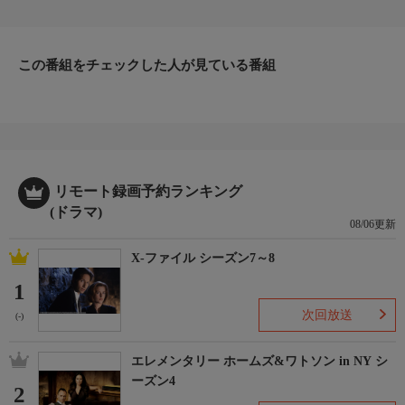
つけ、とっさにポケットに入れてしまう。そのネックレスは、昔
大場が幼なじみの右田克夫（松重豊）に送った物だったのだ。や
がて、同様の手口の殺人が過去にも起こっていたことが発覚。大
場は事件の真相を探るが、自分が持ち去ってしまったネックレス
この番組をチェックした人が見ている番組
以外に犯人を逮捕できる証拠がなく・・・。
【スタッフ】
【原作】：小杉健治 「偽証法廷」（双葉社刊） 【脚本】：森
下直 【監督】：渡邊孝好
【キャスト】
【出演】：寺脇康文、藤谷美紀、三浦貴大、嶋田久作、田中要
リモート録画予約ランキング
次、眞島秀和、東根作寿英、山中聡、松重豊
(ドラマ)
【サブタイトル】
08/06更新
-
X-ファイル シーズン7～8
【放送・製作】
2012年初放送
1
【話数】
次回放送
(-)
-
【視聴制限】
エレメンタリー ホームズ&ワトソン in NY シ
-
ーズン4
2