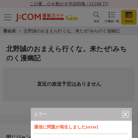
この夏、心を動かす作品特集 | J:COM TV
検索
CS番組一覧
番組表
番組表
北野誠のおまえら行くな。来たぜ!みちのく漫幽記
北野誠のおまえら行くな。来たぜ!みち
のく漫幽記
直近の放送予定はありません
エラー
通信に問題が発生しました[error]
同じジャンルのおすすめ番組