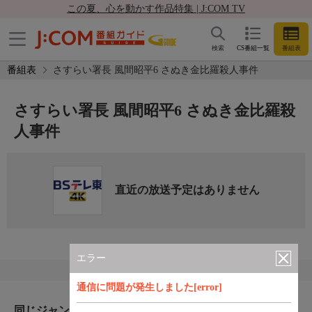
この夏、心を動かす作品特集 | J:COM TV
検索
CS番組一覧
番組表
番組表
さすらい署長 風間昭平6 さぬき金比羅殺人事件
さすらい署長 風間昭平6 さぬき金比羅殺
人事件
直近の放送予定はありません
エラー
通信に問題が発生しました[error]
同じジャンルのおすすめ番組