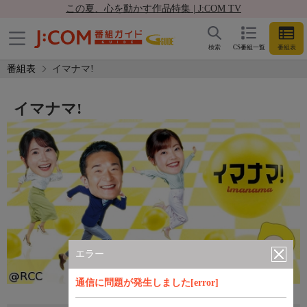
この夏、心を動かす作品特集 | J:COM TV
検索
CS番組一覧
番組表
番組表
イマナマ!
イマナマ!
エラー
通信に問題が発生しました[error]