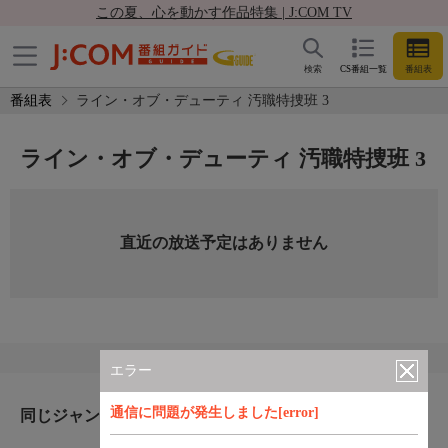
この夏、心を動かす作品特集 | J:COM TV
検索
CS番組一覧
番組表
番組表
ライン・オブ・デューティ 汚職特捜班 3
ライン・オブ・デューティ 汚職特捜班 3
直近の放送予定はありません
エラー
通信に問題が発生しました[error]
同じジャンルのおすすめ番組