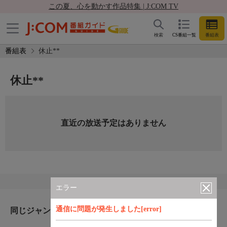
この夏、心を動かす作品特集 | J:COM TV
検索
CS番組一覧
番組表
番組表
休止**
休止**
直近の放送予定はありません
エラー
通信に問題が発生しました[error]
同じジャンルのおすすめ番組