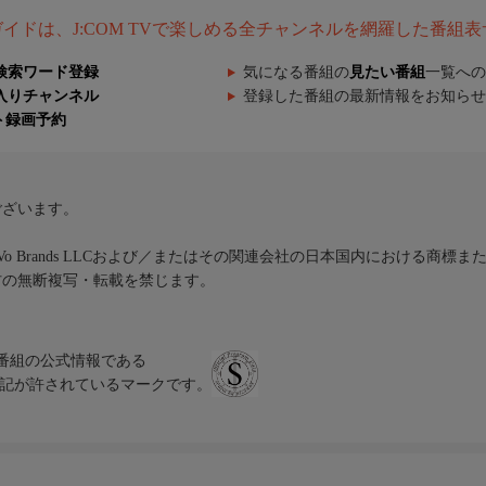
組ガイドは、J:COM TVで楽しめる全チャンネルを網羅した番組
検索ワード登録
気になる番組の
見たい番組
一覧への
入りチャンネル
登録した番組の最新情報をお知らせ
ト録画予約
ございます。
iVo Brands LLCおよび／またはその関連会社の日本国内における商標
材の無断複写・転載を禁じます。
、テレビ番組の公式情報である
スにのみ表記が許されているマークです。