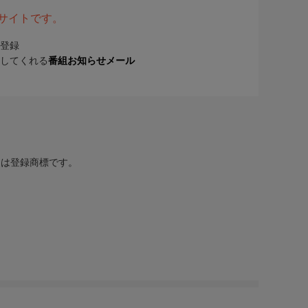
表サイトです。
登録
してくれる
番組お知らせメール
または登録商標です。