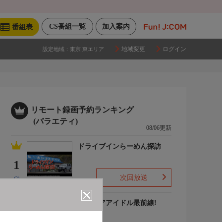
CS番組一覧
加入案内
番組表
地域変更
ログイン
設定地域：
東京 東エリア
リモート録画予約ランキング
(バラエティ)
08/06更新
ドライブインらーめん探訪
1
次回放送
(2)
グラビアアイドル最前線!
2