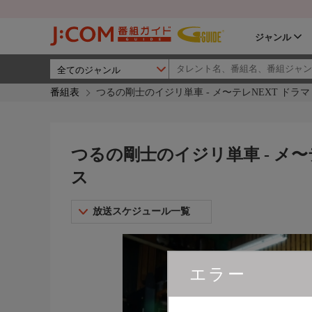
ジャンル
番組表
つるの剛士のイジリ単車 - メ〜テレNEXT ドラ
つるの剛士のイジリ単車 - メ〜
ス
放送スケジュール一覧
エラー