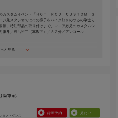
のカスタムイベント「ＨＯＴ ＲＯＤ ＣＵＳＴＯＭ Ｓ
ージ兼スタジオではその様子をバイク好きのつるの剛士ら
溶接、特注部品の取り付けまで、マニア必見のカスタムシ
向謙斗／野呂裕二（車坂下）／５２分／アンコール
もっと見る
単車 #5
録画予約
見たい
エンタメ・ダンス