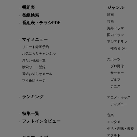
番組表
ジャンル
番組検索
洋画
邦画
番組表・チラシPDF
海外ドラマ
国内ドラマ
マイメニュー
アジアドラマ
リモート録画予約
韓流まつり
お気に入りチャンネル
スポーツ
見たい番組一覧
プロ野球
検索ワード登録
サッカー
番組お知らせメール
ゴルフ
マイ番組ページ
テニス
ランキング
アニメ・キッズ
ディズニー
特集一覧
音楽
フォトインタビュー
エンタメ
生活・趣味・教養
アダルト