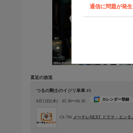
通信に問題が発生しま
直近の放送
つるの剛士のイジリ単車 #5
カレンダー登録
8月13日(木)
05:30〜06:30
Ch.766
メ〜テレNEXT ドラマ・エン