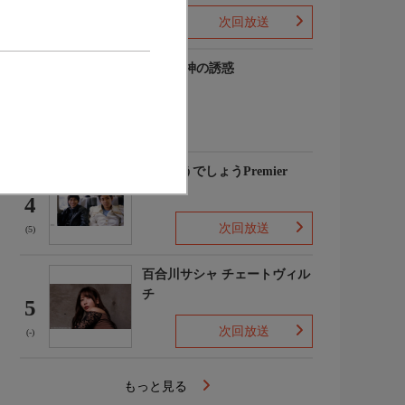
次回放送
(-)
谷碧 女神の誘惑
3
(-)
水曜どうでしょうPremier
4
次回放送
(5)
百合川サシャ チェートヴィル
チ
5
次回放送
(-)
もっと見る