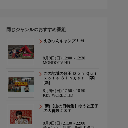
同じジャンルのおすすめ番組
えみつんキャンプ！ #1
8月9日(日) 12:00～12:30
MONDOTV HD
この地域の歌王 Ｄｏｎ Ｑｕｉ
ｘｏｔｅ Ｓｉｎｇｅｒ [字]
[新]
8月9日(日) 17:50～18:50
KBS WORLD HD
[新]【山の日特集】ゆうと王子
の大冒険＃３７
8月9日(日) 21:30～22:00
チャンネル銀河 歴史ドラマ・