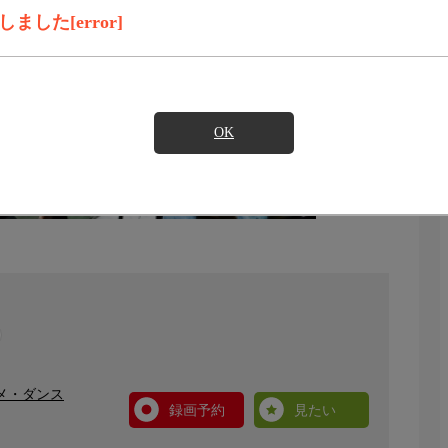
した[error]
OK
タメ・ダンス
録画予約
見たい