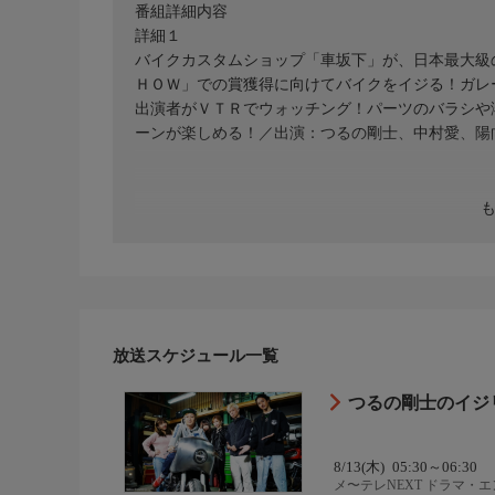
番組詳細内容
詳細１
バイクカスタムショップ「車坂下」が、日本最大級
ＨＯＷ」での賞獲得に向けてバイクをイジる！ガレ
出演者がＶＴＲでウォッチング！パーツのバラシや
ーンが楽しめる！／出演：つるの剛士、中村愛、陽
放送スケジュール一覧
つるの剛士のイジリ
8/13(木)
05:30～06:30
メ〜テレNEXT ドラマ・