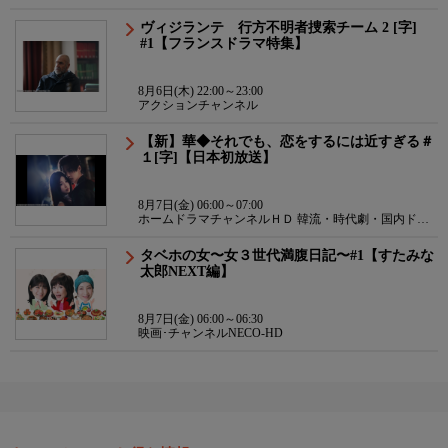
ヴィジランテ 行方不明者捜索チーム 2 [字]
#1【フランスドラマ特集】
8月6日(木) 22:00～23:00
アクションチャンネル
【新】華◆それでも、恋をするには近すぎる＃
１[字]【日本初放送】
8月7日(金) 06:00～07:00
ホームドラマチャンネルＨＤ 韓流・時代劇・国内ドラ
マ
タベホの女〜女３世代満腹日記〜#1【すたみな
太郎NEXT編】
8月7日(金) 06:00～06:30
映画･チャンネルNECO-HD