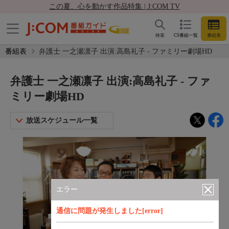
この夏、心を動かす作品特集 | J:COM TV
検索
CS番組一覧
番組表
番組表
弁護士 一之瀬凛子 出演:高島礼子 - ファミリー劇場HD
弁護士 一之瀬凛子 出演:高島礼子 - ファ
ミリー劇場HD
放送スケジュール一覧
エラー
通信に問題が発生しました[error]