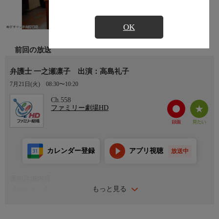
OK
前回の放送
弁護士 一之瀬凛子 出演：高島礼子
7月21日(火)
08:30〜10:20
Ch.558
ファミリー劇場HD
カレンダー登録
アプリ視聴
放送中
番組詳細内容
もっと見る
【あらすじ】
白旗勉（北村総一朗）弁護士事務所の凄腕弁護士・一之瀬凛子。
ある日、人気ロックグループのボーカリスト・谷ヒロト（藤重政