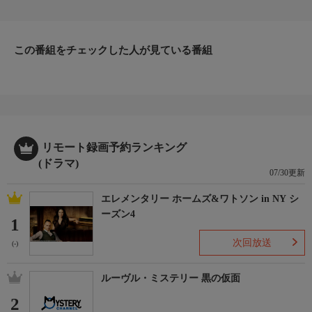
孝）が刺殺された事件を知る。そこへ、新入り弁護士・梅木公平
がやってきた。凛子は、純粋だがどこかテンポの違う公平の面倒
を見る羽目になる。 そんな時、谷ヒロト殺害の容疑者・野中幸
雄（不破万作）の弁護依頼が。しかし、当の野中は「弁護士はい
この番組をチェックした人が見ている番組
らない」と言い・・・。
【スタッフ】
【脚本】：立見千香
【キャスト】
【出演】：高島礼子、えなりかずき、今村恵子、中原裕也、大島
優子、藤重政孝、米山善吉、不破万作、北村総一朗 ほか
リモート録画予約ランキング
【サブタイトル】
(ドラマ)
-
07/30更新
【放送・製作】
エレメンタリー ホームズ&ワトソン in NY シ
2008年初放送
ーズン4
【話数】
1
-
次回放送
(-)
【視聴制限】
-
ルーヴル・ミステリー 黒の仮面
2