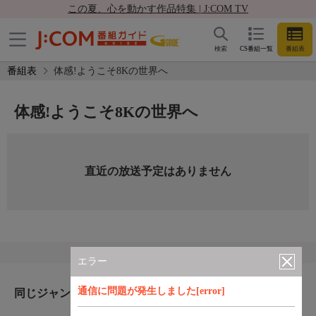
この夏、心を動かす作品特集 | J:COM TV
検索
CS番組一覧
番組表
番組表
体感!ようこそ8Kの世界へ
体感!ようこそ8Kの世界へ
直近の放送予定はありません
エラー
通信に問題が発生しました[error]
同じジャンルのおすすめ番組