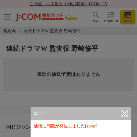
この夏、心を動かす作品特集 | J:COM TV
検索
CS番組一覧
番組表
番組表
連続ドラマW 監査役 野崎修平
連続ドラマW 監査役 野崎修平
直近の放送予定はありません
エラー
通信に問題が発生しました[error]
同じジャンルのおすすめ番組