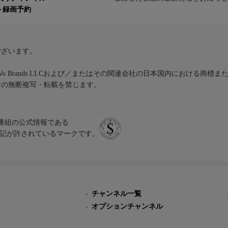
ト録画予約
ございます。
iVo Brands LLCおよび／またはその関連会社の日本国内における商標
材の無断複写・転載を禁じます。
、テレビ番組の公式情報である
スにのみ表記が許されているマークです。
チャンネル一覧
オプションチャンネル