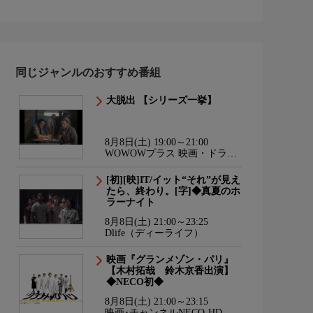
同じジャンルのおすすめ番組
大脱出 【シリーズ一挙】
8月8日(土) 19:00～21:00
WOWOWプラス 映画・ドラ
マ・スポーツ・音楽
[初][映]IT/イット“それ”が見え
たら、終わり。[字]◆真夏のホ
ラーナイト
8月8日(土) 21:00～23:25
Dlife（ディーライフ）
映画『グランメゾン・パリ』
【木村拓哉 鈴木京香出演】
◆NECO初◆
8月8日(土) 21:00～23:15
映画･チャンネルNECO-HD