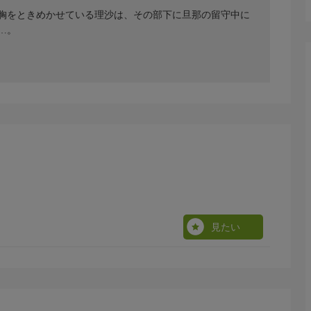
胸をときめかせている理沙は、その部下に旦那の留守中に
…。
見たい