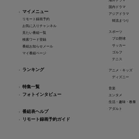
海外ドラマ
国内ドラマ
マイメニュー
アジアドラマ
リモート録画予約
韓流まつり
お気に入りチャンネル
スポーツ
見たい番組一覧
プロ野球
検索ワード登録
サッカー
番組お知らせメール
ゴルフ
マイ番組ページ
テニス
ランキング
アニメ・キッズ
ディズニー
特集一覧
音楽
フォトインタビュー
エンタメ
生活・趣味・教養
アダルト
番組表ヘルプ
リモート録画予約ガイド