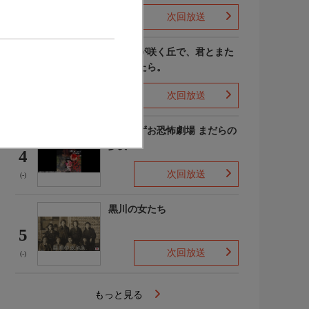
次回放送
(4)
あの花が咲く丘で、君とまた
出会えたら。
3
次回放送
(-)
楳図かずお恐怖劇場 まだらの
少女
4
次回放送
(-)
黒川の女たち
5
次回放送
(-)
もっと見る