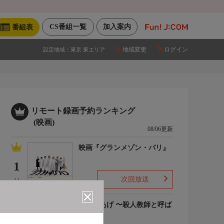
CS番組一覧
加入案内
番組表
地域変更
ログイン
設定地域：
東京 東エリア
リモート録画予約ランキング
(映画)
08/06更新
映画『グランメゾン・パリ』
1
次回放送
(-)
でっちあげ 〜殺人教師と呼ば
れた男
2