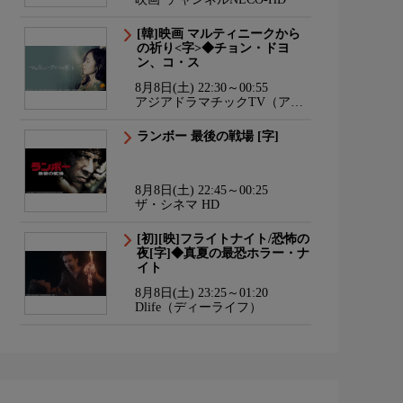
[韓]映画 マルティニークから
の祈り<字>◆チョン・ドヨ
ン、コ・ス
8月8日(土) 22:30～00:55
アジアドラマチックTV（アジ
ドラ）
ランボー 最後の戦場 [字]
8月8日(土) 22:45～00:25
ザ・シネマ HD
[初][映]フライトナイト/恐怖の
夜[字]◆真夏の最恐ホラー・ナ
イト
8月8日(土) 23:25～01:20
Dlife（ディーライフ）