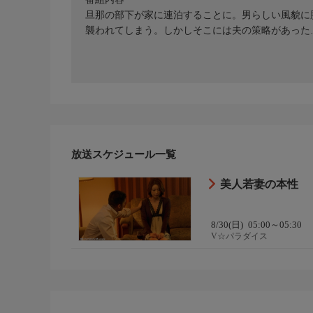
旦那の部下が家に連泊することに。男らしい風貌に
襲われてしまう。しかしそこには夫の策略があった
放送スケジュール一覧
美人若妻の本性
8/30(日)
05:00～05:30
V☆パラダイス