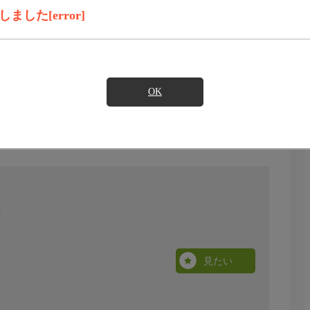
した[error]
OK
見たい