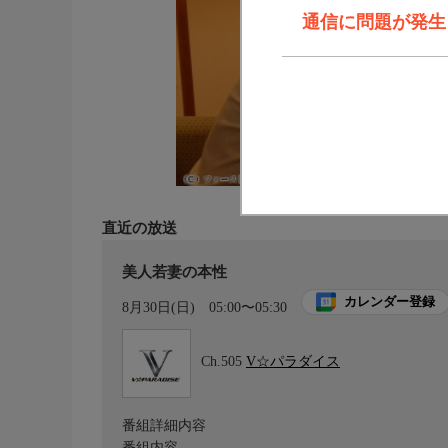
通信に問題が発生しま
直近の放送
美人若妻の本性
カレンダー登録
8月30日(日)
05:00〜05:30
Ch.505
V☆パラダイス
番組詳細内容
番組内容