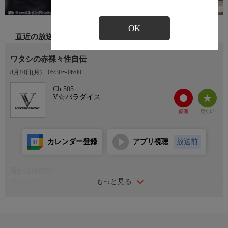
OK
直近の放送
ワタシの赤裸々性自伝
8月10日(月)
05:30〜06:00
Ch.505
V☆パラダイス
カレンダー登録
アプリ視聴
放送前
番組詳細内容
もっと見る
番組内容
大ベテラン女優「北条麻妃」自らの過去の男性遍歴を元にした、
ラブストーリー的官能物語。初体験の再現や年上男性との愛人交
際暦、年下男性との愛に没頭していく様など、本音の性体験を大
告白！