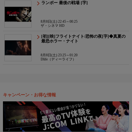
ランボー 最後の戦場 [字]
8月8日(土) 22:45～00:25
ザ・シネマ HD
[初][映]フライトナイト/恐怖の夜[字]◆真夏の
最恐ホラー・ナイト
8月8日(土) 23:25～01:20
Dlife（ディーライフ）
キャンペーン・お得な情報