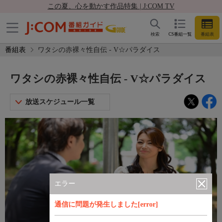
この夏、心を動かす作品特集 | J:COM TV
検索
CS番組一覧
番組表
番組表
ワタシの赤裸々性自伝 - V☆パラダイス
ワタシの赤裸々性自伝 - V☆パラダイス
放送スケジュール一覧
エラー
通信に問題が発生しました[error]