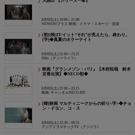
大脱出 【シリーズ一挙】
8月8日(土) 19:00～21:00
WOWOWプラス 映画・ドラマ・スポーツ・音楽
[初][映]IT/イット“それ”が見えたら、終わり。
[字]◆真夏のホラーナイト
8月8日(土) 21:00～23:25
Dlife（ディーライフ）
映画『グランメゾン・パリ』【木村拓哉 鈴木
京香出演】◆NECO初◆
8月8日(土) 21:00～23:15
映画･チャンネルNECO-HD
[韓]映画 マルティニークからの祈り<字>◆チョ
ン・ドヨン、コ・ス
8月8日(土) 22:30～00:55
アジアドラマチックTV（アジドラ）