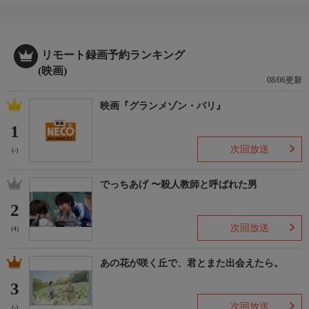
リモート録画予約ランキング
(映画)
08/06更新
映画『グランメゾン・パリ』
1
次回放送
(-)
でっちあげ 〜殺人教師と呼ばれた男
2
次回放送
(4)
あの花が咲く丘で、君とまた出会えたら。
3
次回放送
(-)