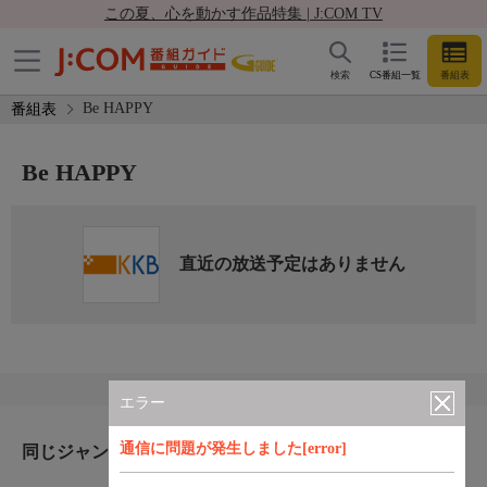
この夏、心を動かす作品特集 | J:COM TV
検索
CS番組一覧
番組表
Be HAPPY
番組表
Be HAPPY
直近の放送予定はありません
エラー
通信に問題が発生しました[error]
同じジャンルのおすすめ番組