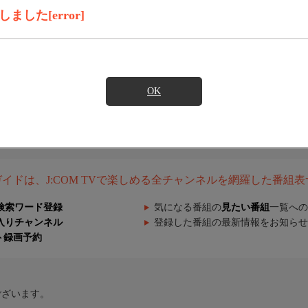
した[error]
OK
組ガイドは、J:COM TVで楽しめる全チャンネルを網羅した番組
検索ワード登録
気になる番組の
見たい番組
一覧への
入りチャンネル
登録した番組の最新情報をお知らせ
ト録画予約
ございます。