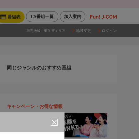
CS番組一覧
加入案内
番組表
地域変更
ログイン
設定地域：
東京 東エリア
同じジャンルのおすすめ番組
キャンペーン・お得な情報