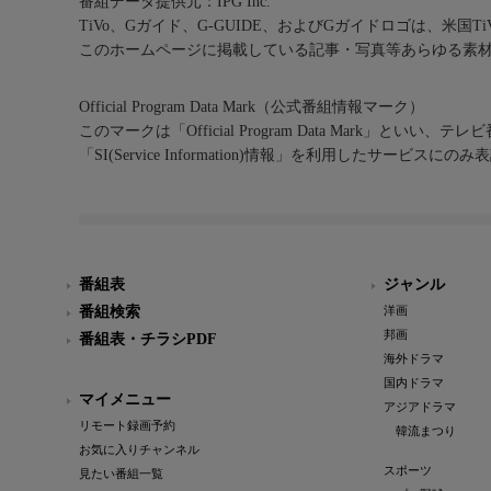
番組データ提供元：IPG Inc.
TiVo、Gガイド、G-GUIDE、およびGガイドロゴは、米国T
このホームページに掲載している記事・写真等あらゆる素
Official Program Data Mark（公式番組情報マーク）
このマークは「Official Program Data Mark」といい
「SI(Service Information)情報」を利用したサービ
番組表
ジャンル
番組検索
洋画
邦画
番組表・チラシPDF
海外ドラマ
国内ドラマ
マイメニュー
アジアドラマ
リモート録画予約
韓流まつり
お気に入りチャンネル
スポーツ
見たい番組一覧