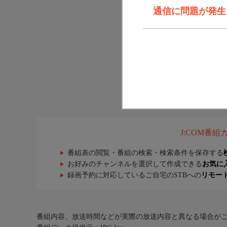
通信に問題が発生しま
J:COM番
番組表の閲覧・番組の検索・検索条件を保存する
お好みのチャンネルを選択して作成できる
お気に
録画予約に対応しているご自宅のSTBへの
リモー
番組内容、放送時間などが実際の放送内容と異なる場合が