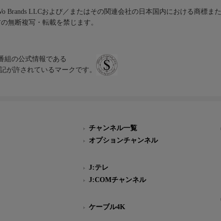
iVo Brands LLCおよび／またはその関連会社の日本国内における商標
材の無断複写・転載を禁じます。
、テレビ番組の公式情報である
スにのみ表記が許されているマークです。
チャンネル一覧
オプションチャンネル
J:テレ
J:COMチャンネル
ケーブル4K