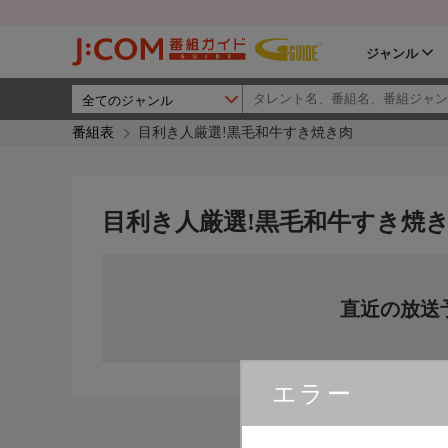
ジャンル
番組表
目利き人厳選!黒毛和牛すき焼き肉
目利き人厳選!黒毛和牛すき焼
直近の放送
エラー