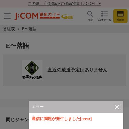
この夏、心を動かす作品特集 | J:COM TV
検索
CS番組一覧
番組表
番組表
E〜落語
E〜落語
直近の放送予定はありません
エラー
通信に問題が発生しました[error]
同じジャンルのおすすめ番組