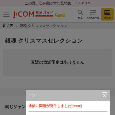
この夏、心を動かす作品特集 | J:COM TV
検索
CS番組一覧
番組表
番組表
銀魂 クリスマスセレクション
銀魂 クリスマスセレクション
直近の放送予定はありません
エラー
通信に問題が発生しました[error]
同じジャンルのおすすめ番組