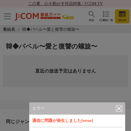
この夏、心を動かす作品特集 | J:COM TV
検索
CS番組一覧
番組表
番組表
韓◆バベル〜愛と復讐の螺旋〜
韓◆バベル〜愛と復讐の螺旋〜
直近の放送予定はありません
エラー
通信に問題が発生しました[error]
同じジャンルのおすすめ番組