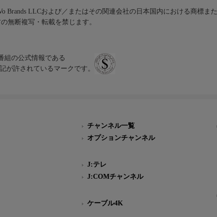
iVo Brands LLCおよび／またはその関連会社の日本国内における商標
材の無断複写・転載を禁じます。
、テレビ番組の公式情報である
スにのみ表記が許されているマークです。
チャンネル一覧
オプションチャンネル
J:テレ
J:COMチャンネル
ケーブル4K