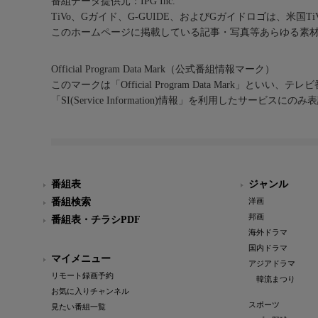
番組データ提供元：IPG Inc.
TiVo、Gガイド、G-GUIDE、およびGガイドロゴは、米国T
このホームページに掲載している記事・写真等あらゆる素
Official Program Data Mark（公式番組情報マーク）
このマークは「Official Program Data Mark」といい
「SI(Service Information)情報」を利用したサービ
番組表
ジャンル
番組検索
洋画
邦画
番組表・チラシPDF
海外ドラマ
国内ドラマ
マイメニュー
アジアドラマ
リモート録画予約
韓流まつり
お気に入りチャンネル
スポーツ
見たい番組一覧