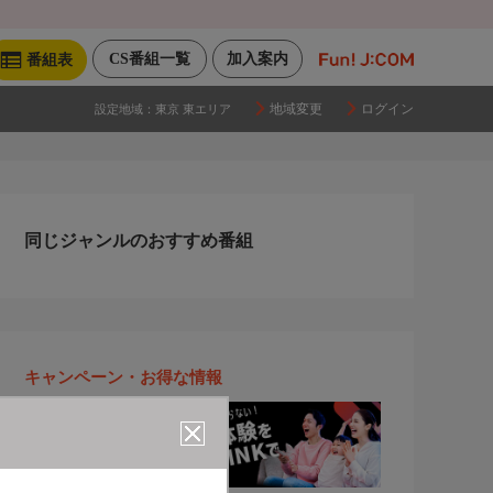
CS番組一覧
加入案内
番組表
地域変更
ログイン
設定地域：
東京 東エリア
同じジャンルのおすすめ番組
キャンペーン・お得な情報