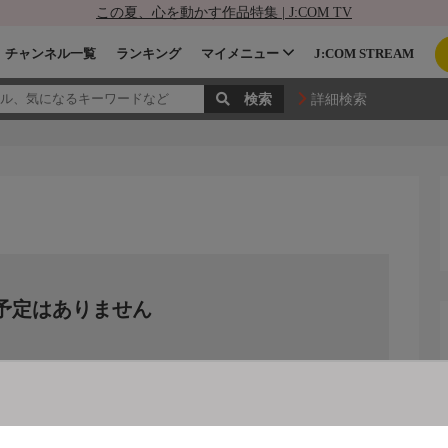
この夏、心を動かす作品特集 | J:COM TV
チャンネル一覧
ランキング
マイメニュー
J:COM STREAM
詳細検索
予定はありません