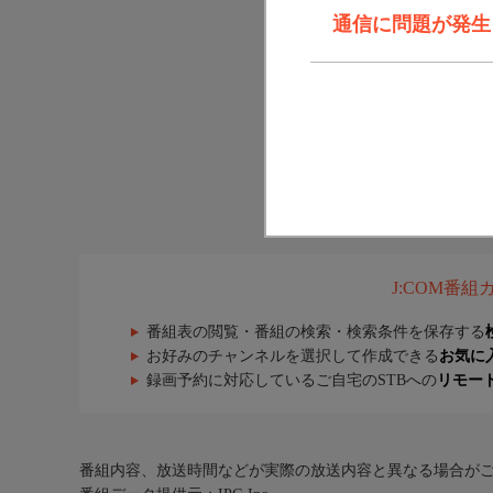
通信に問題が発生しま
J:COM番
番組表の閲覧・番組の検索・検索条件を保存する
お好みのチャンネルを選択して作成できる
お気に
録画予約に対応しているご自宅のSTBへの
リモー
番組内容、放送時間などが実際の放送内容と異なる場合が