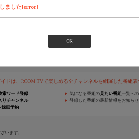
した[error]
OK
組ガイドは、J:COM TVで楽しめる全チャンネルを網羅した番組
検索ワード登録
気になる番組の
見たい番組
一覧への
入りチャンネル
登録した番組の最新情報をお知らせ
ト録画予約
ございます。