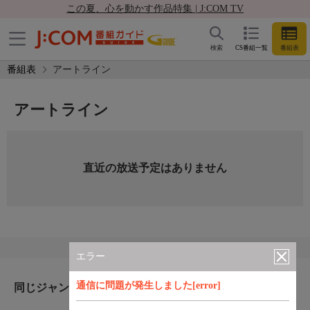
この夏、心を動かす作品特集 | J:COM TV
検索
CS番組一覧
番組表
番組表
アートライン
アートライン
直近の放送予定はありません
エラー
通信に問題が発生しました[error]
同じジャンルのおすすめ番組