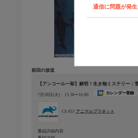
通信に問題が発生しま
前回の放送
【アンコール一挙】解明！生き物ミステリー：雪
カレンダー登録
7月28日(火)
15:30〜16:00
Ch.653
アニマルプラネット
番組詳細内容
番組詳細