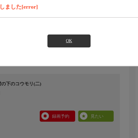
した[error]
OK
の下のコウモリ(二)
録画予約
見たい