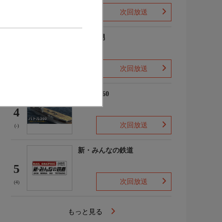
次回放送
(2)
ザ・森男
3
次回放送
(-)
バトル360
4
次回放送
(-)
新・みんなの鉄道
5
次回放送
(4)
もっと見る