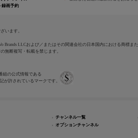
ト録画予約
ございます。
iVo Brands LLCおよび／またはその関連会社の日本国内における商標
材の無断複写・転載を禁じます。
、テレビ番組の公式情報である
スにのみ表記が許されているマークです。
チャンネル一覧
オプションチャンネル