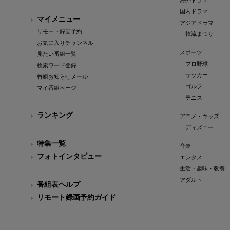
海外ドラマ
国内ドラマ
マイメニュー
アジアドラマ
リモート録画予約
韓流まつり
お気に入りチャンネル
スポーツ
見たい番組一覧
プロ野球
検索ワード登録
サッカー
番組お知らせメール
ゴルフ
マイ番組ページ
テニス
ランキング
アニメ・キッズ
ディズニー
特集一覧
音楽
フォトインタビュー
エンタメ
生活・趣味・教養
アダルト
番組表ヘルプ
リモート録画予約ガイド