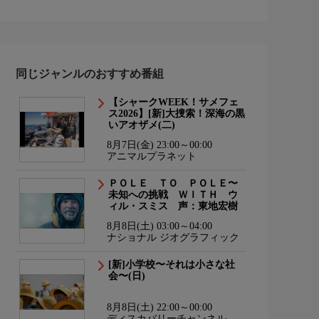
同じジャンルのおすすめ番組
【シャークWEEK！サメフェ
ス2026】[新]大捜索！深海の黒
いアオザメ(二)
8月7日(金) 23:00～00:00
アニマルプラネット
ＰＯＬＥ ＴＯ ＰＯＬＥ〜
未知への挑戦 ＷＩＴＨ ウ
ィル・スミス 声：東地宏樹
8月8日(土) 03:00～04:00
ナショナル ジオグラフィック
[新]小学校〜それは小さな社
会〜(日)
8月8日(土) 22:00～00:00
ディスカバリーチャンネル