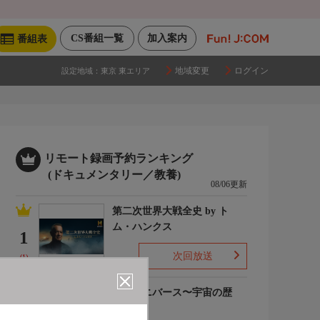
CS番組一覧
加入案内
番組表
地域変更
ログイン
設定地域：
東京 東エリア
リモート録画予約ランキング
(ドキュメンタリー／教養)
08/06更新
第二次世界大戦全史 by ト
ム・ハンクス
1
次回放送
(1)
ザ・ユニバース〜宇宙の歴
史〜S6
2