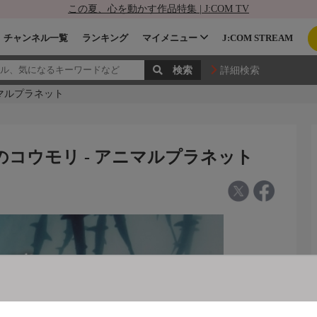
この夏、心を動かす作品特集 | J:COM TV
チャンネル一覧
ランキング
マイメニュー
J:COM STREAM
詳細検索
ニマルプラネット
のコウモリ - アニマルプラネット