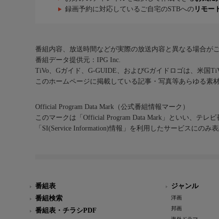
録画予約に対応しているご自宅のSTBへの
リモー
番組内容、放送時間などが実際の放送内容と異なる場合が
番組データ提供元：IPG Inc.
TiVo、Gガイド、G-GUIDE、およびGガイドロゴは、米国T
このホームページに掲載している記事・写真等あらゆる素
Official Program Data Mark（公式番組情報マーク）
このマークは「Official Program Data Mark」といい
「SI(Service Information)情報」を利用したサービ
番組表
ジャンル
番組検索
洋画
邦画
番組表・チラシPDF