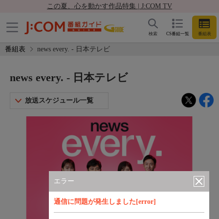
この夏、心を動かす作品特集 | J:COM TV
検索
CS番組一覧
番組表
番組表
news every. - 日本テレビ
news every. - 日本テレビ
放送スケジュール一覧
エラー
通信に問題が発生しました[error]