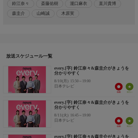
鈴江奈々
斎藤佑樹
瀧口麻衣
直川貴博
【番組X】 https://x.com/ntvnewsevery
森圭介
山崎誠
木原実
※放送内容を変更する場合があります。ご了承ください。
放送スケジュール一覧
every.[字] 鈴江奈々&森圭介がきょうを
分かりやすく
8/10(月)
15:50～19:00
日本テレビ
every.[字] 鈴江奈々&森圭介がきょうを
分かりやすく
8/11(火)
16:45～19:00
日本テレビ
every.[字] 鈴江奈々&森圭介がきょうを