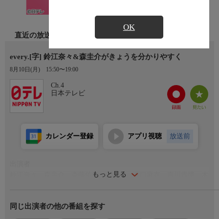
OK
直近の放送
every.[字] 鈴江奈々&森圭介がきょうを分かりやすく
8月10日(月)
15:50〜19:00
Ch.4
日本テレビ
カレンダー登録
アプリ視聴
放送前
出演者
もっと見る
鈴江奈々、森圭介、斎藤佑樹、山崎誠、瀧口麻衣、直川貴博、木
原実
同じ出演者の他の番組を探す
番組内容
【番組HP】 https://www.ntv.co.jp/every/