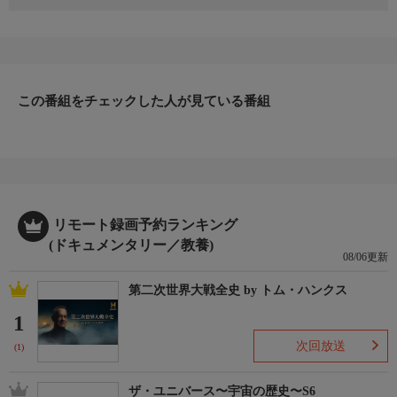
ダイバーたちが日本の海底で謎の円模様を発見した。円を描いた
犯人の正体とは。シアトルでは、カラスが民家の裏庭にプレゼン
トを置いていく不思議な現象が起きていた。これは本当にプレゼ
ントなのだろうか。それとも別の意図があるのか。科学者が信じ
られないようなサメを発見する。もしかすると500年前に生まれ
た500歳のサメかもしれない。
この番組をチェックした人が見ている番組
リモート録画予約ランキング
(ドキュメンタリー／教養)
08/06更新
第二次世界大戦全史 by トム・ハンクス
1
次回放送
(1)
ザ・ユニバース〜宇宙の歴史〜S6