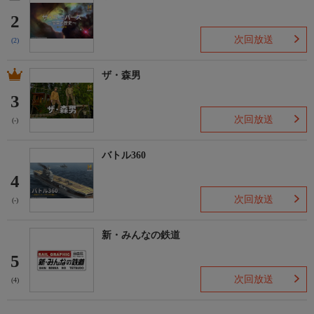
2
次回放送
(2)
ザ・森男
3
次回放送
(-)
バトル360
4
次回放送
(-)
新・みんなの鉄道
5
次回放送
(4)