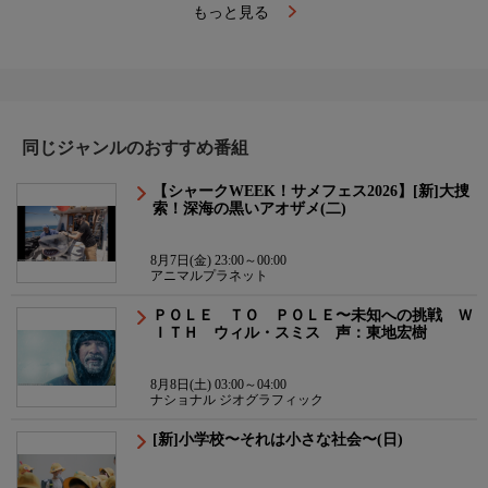
もっと見る
同じジャンルのおすすめ番組
【シャークWEEK！サメフェス2026】[新]大捜
索！深海の黒いアオザメ(二)
8月7日(金) 23:00～00:00
アニマルプラネット
ＰＯＬＥ ＴＯ ＰＯＬＥ〜未知への挑戦 Ｗ
ＩＴＨ ウィル・スミス 声：東地宏樹
8月8日(土) 03:00～04:00
ナショナル ジオグラフィック
[新]小学校〜それは小さな社会〜(日)