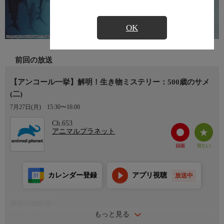
OK
前回の放送
【アンコール一挙】解明！生き物ミステリー：500歳のサメ
(二)
7月27日(月)
15:30〜16:00
Ch.653
アニマルプラネット
カレンダー登録
アプリ視聴
放送中
番組詳細内容
もっと見る
番組詳細