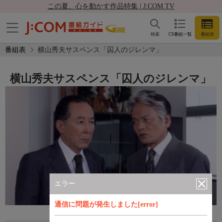
この夏、心を動かす作品特集 | J:COM TV
検索
CS番組一覧
番組表
番組表
横山秀夫サスペンス「囚人のジレンマ」
横山秀夫サスペンス「囚人のジレンマ」
エラー
通信に問題が発生しました[error]