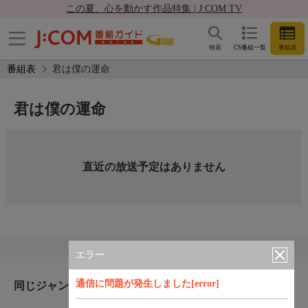
この夏、心を動かす作品特集 | J:COM TV
検索
CS番組一覧
番組表
番組表
君は僕の運命
君は僕の運命
直近の放送予定はありません
エラー
通信に問題が発生しました[error]
同じジャンルのおすすめ番組