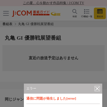
この夏、心を動かす作品特集 | J:COM TV
検索
CS番組一覧
番組表
番組表
丸亀 GI 優勝戦展望番組
丸亀 GI 優勝戦展望番組
直近の放送予定はありません
エラー
通信に問題が発生しました[error]
同じジャンルのおすすめ番組