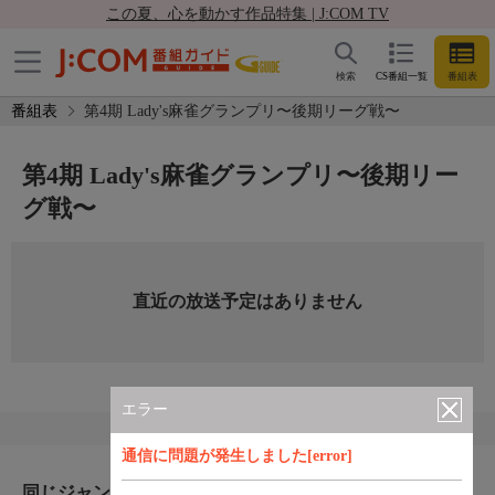
この夏、心を動かす作品特集 | J:COM TV
検索
CS番組一覧
番組表
番組表
第4期 Lady's麻雀グランプリ〜後期リーグ戦〜
第4期 Lady's麻雀グランプリ〜後期リー
グ戦〜
直近の放送予定はありません
エラー
通信に問題が発生しました[error]
同じジャンルのおすすめ番組