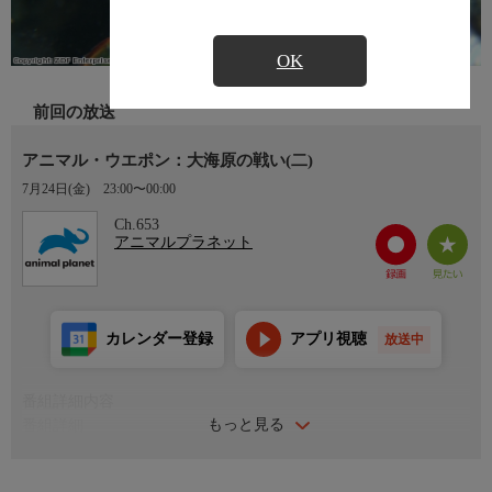
OK
前回の放送
アニマル・ウエポン：大海原の戦い(二)
7月24日(金)
23:00〜00:00
Ch.653
アニマルプラネット
カレンダー登録
アプリ視聴
放送中
番組詳細内容
もっと見る
番組詳細
地球の70パーセントが海。海中にもさまざまな武器を持った戦士
がいる。巨大なホホジロザメから小さなホンソメワケベラまで大