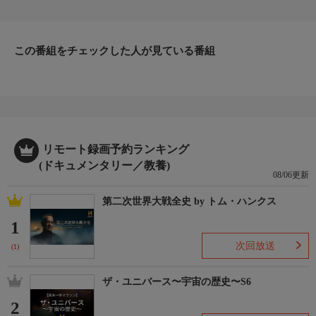
きさは様々だが、それぞれ武器を持っている。獲物を見つけるた
めの武器もあれば、敵から逃げるための武器もある。短剣のよう
な鋭い歯、強力なパンチ、驚異的なスピードなど、海で生きる動
物たちの武器を見てみよう。
この番組をチェックした人が見ている番組
リモート録画予約ランキング
(ドキュメンタリー／教養)
08/06更新
第二次世界大戦全史 by トム・ハンクス
1
次回放送
(1)
ザ・ユニバース〜宇宙の歴史〜S6
2