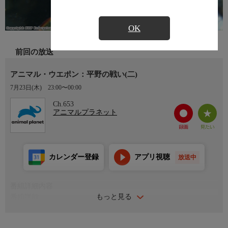
OK
前回の放送
アニマル・ウエポン：平野の戦い(二)
7月23日(木)
23:00〜00:00
Ch.653
アニマルプラネット
カレンダー登録
アプリ視聴
放送中
番組詳細内容
もっと見る
番組詳細
砂漠や平野は生き物にとって非常に過酷な生息地。隠れる場所が
ないため、常に危険にさらされている。しかしここに生息してい