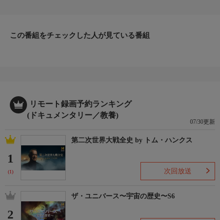
る生き物は数多い。獲物になり得る動物は何キロも先にいる敵を
素早く察知することができる。捕食動物はスピードと力だけでは
勝負することはできない。戦略やチームワークなどの武器が必要
なのだ。
この番組をチェックした人が見ている番組
リモート録画予約ランキング
(ドキュメンタリー／教養)
07/30更新
第二次世界大戦全史 by トム・ハンクス
1
次回放送
(1)
ザ・ユニバース〜宇宙の歴史〜S6
2