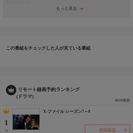
番組詳細内容
もっと見る
【あらすじ】
警視庁捜査一課係長・警部の広瀬和宏（村上）は、新宿中央署へ
異動した矢先、所轄内で殺人事件が発生。顔を潰された山路敏夫
（三浦英明）の遺体が発見される。悲惨な状態から、知人による
怨恨、または通り魔による犯行と推測。事件当日の目撃情報を捜
すなか、山路の元交際相手・由佳（西本はるか）が遺体で発見さ
れる。彼女の自宅から10年前の殺人事件の記事が発見された。広
この番組をチェックした人が見ている番組
瀬は、連続殺人事件と推測、捜査に乗り出すが・・・。
【スタッフ】
【原作】：森村誠一『誇りある被害者』『腐蝕花壇』
【脚本】：土屋保文 【監督】：杉村六郎
【キャスト】
出演：村上弘明、加藤 剛、高橋かおり、綿引勝彦、筒井真理
リモート録画予約ランキング
子、井田國彦 ほか
(ドラマ)
【サブタイトル】
08/06更新
-
X-ファイル シーズン7～8
【放送・製作】
2008年初放送
1
【話数】
次回放送
(-)
-