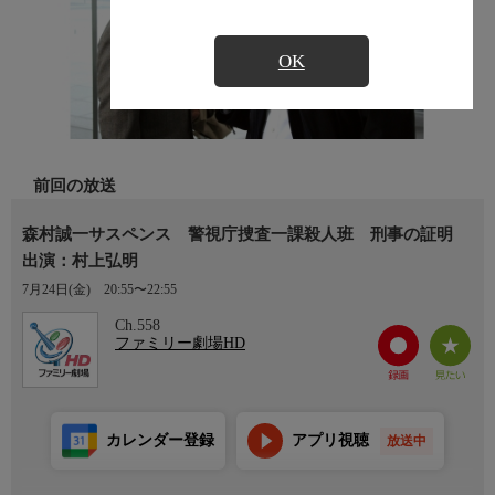
OK
前回の放送
森村誠一サスペンス 警視庁捜査一課殺人班 刑事の証明
出演：村上弘明
7月24日(金)
20:55〜22:55
Ch.558
ファミリー劇場HD
カレンダー登録
アプリ視聴
放送中