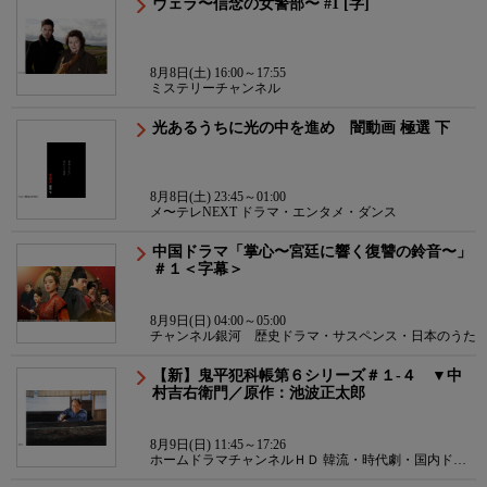
ヴェラ〜信念の女警部〜 #1 [字]
8月8日(土) 16:00～17:55
ミステリーチャンネル
光あるうちに光の中を進め 闇動画 極選 下
8月8日(土) 23:45～01:00
メ〜テレNEXT ドラマ・エンタメ・ダンス
中国ドラマ「掌心〜宮廷に響く復讐の鈴音〜」
＃１＜字幕＞
8月9日(日) 04:00～05:00
チャンネル銀河 歴史ドラマ・サスペンス・日本のうた
【新】鬼平犯科帳第６シリーズ＃１-４ ▼中
村吉右衛門／原作：池波正太郎
8月9日(日) 11:45～17:26
ホームドラマチャンネルＨＤ 韓流・時代劇・国内ドラ
マ