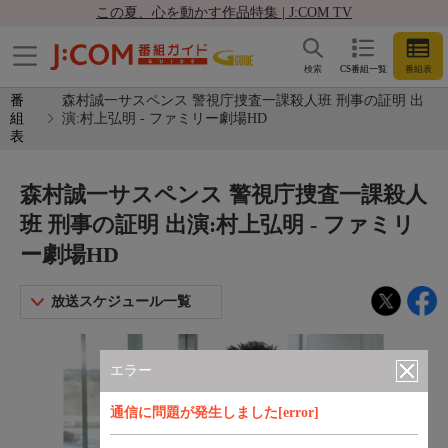
この夏、心を動かす作品特集 | J:COM TV
検索
CS番組一覧
番組表
番
森村誠一サスペンス 警視庁捜査一課殺人班 刑事の証明 出
組
演:村上弘明 - ファミリー劇場HD
表
森村誠一サスペンス 警視庁捜査一課殺人
班 刑事の証明 出演:村上弘明 - ファミリ
ー劇場HD
放送スケジュール一覧
エラー
通信に問題が発生しました[error]