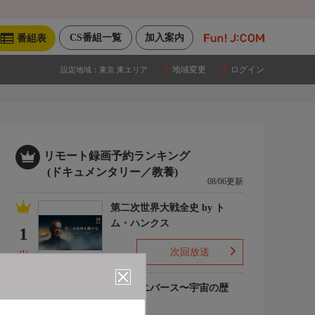
CS番組一覧
加入案内
番組表
地域変更
ログイン
設定地域：
東京 東エリア
リモート録画予約ランキング
(ドキュメンタリー／教養)
08/06更新
第二次世界大戦全史 by ト
ム・ハンクス
1
次回放送
(1)
ザ・ユニバース〜宇宙の歴
史〜S6
2