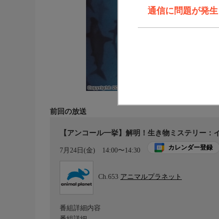
通信に問題が発生しま
前回の放送
【アンコール一挙】解明！生き物ミステリー：イ
カレンダー登録
7月24日(金)
14:00〜14:30
Ch.653
アニマルプラネット
番組詳細内容
番組詳細