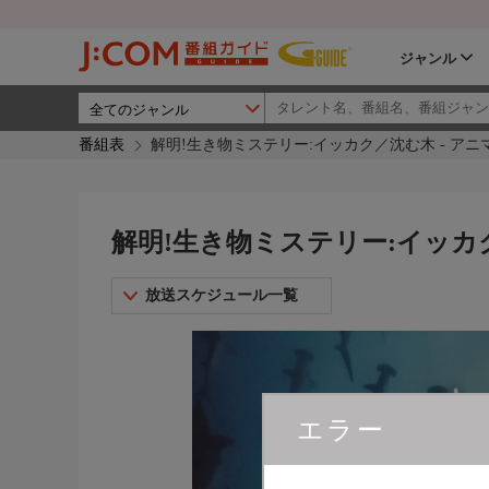
ジャンル
番組表
解明!生き物ミステリー:イッカク／沈む木 - ア
解明!生き物ミステリー:イッカ
放送スケジュール一覧
エラー