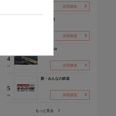
次回放送
(2)
ザ・森男
3
次回放送
(-)
バトル360
4
次回放送
(-)
新・みんなの鉄道
5
次回放送
(4)
もっと見る