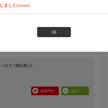
した[error]
OK
ッカク／沈む木(二)
録画予約
見たい