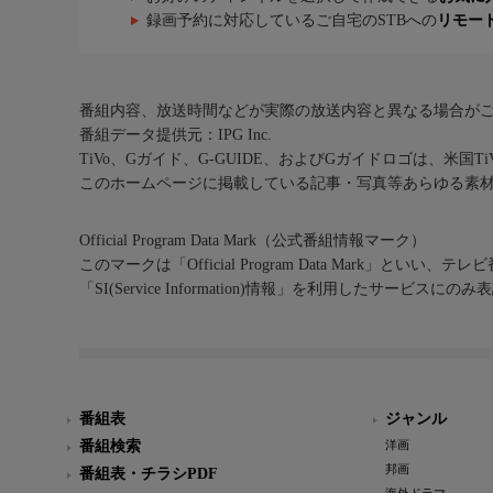
録画予約に対応しているご自宅のSTBへの
リモー
番組内容、放送時間などが実際の放送内容と異なる場合が
番組データ提供元：IPG Inc.
TiVo、Gガイド、G-GUIDE、およびGガイドロゴは、米国T
このホームページに掲載している記事・写真等あらゆる素
Official Program Data Mark（公式番組情報マーク）
このマークは「Official Program Data Mark」といい
「SI(Service Information)情報」を利用したサービ
番組表
ジャンル
番組検索
洋画
邦画
番組表・チラシPDF