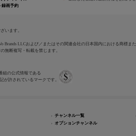
ト録画予約
ございます。
iVo Brands LLCおよび／またはその関連会社の日本国内における商標
材の無断複写・転載を禁じます。
、テレビ番組の公式情報である
スにのみ表記が許されているマークです。
チャンネル一覧
オプションチャンネル