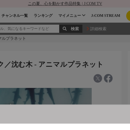
この夏、心を動かす作品特集 | J:COM TV
チャンネル一覧
ランキング
マイメニュー
J:COM STREAM
詳細検索
ニマルプラネット
ク／沈む木 - アニマルプラネット