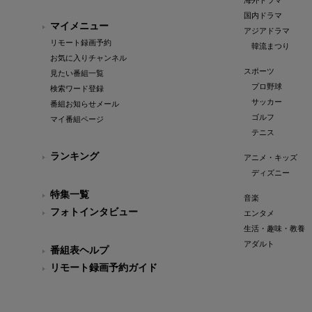
海外ドラマ
国内ドラマ
マイメニュー
アジアドラマ
リモート録画予約
韓流まつり
お気に入りチャンネル
スポーツ
見たい番組一覧
プロ野球
検索ワード登録
サッカー
番組お知らせメール
ゴルフ
マイ番組ページ
テニス
ランキング
アニメ・キッズ
ディズニー
特集一覧
音楽
フォトインタビュー
エンタメ
生活・趣味・教養
アダルト
番組表ヘルプ
リモート録画予約ガイド