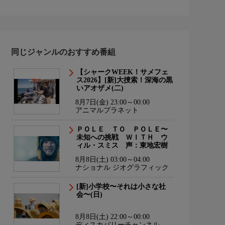
同じジャンルのおすすめ番組
【シャークWEEK！サメフェ
ス2026】[新]大捜索！深海の黒
いアオザメ(二)
8月7日(金) 23:00～00:00
アニマルプラネット
ＰＯＬＥ ＴＯ ＰＯＬＥ〜
未知への挑戦 ＷＩＴＨ ウ
ィル・スミス 声：東地宏樹
8月8日(土) 03:00～04:00
ナショナル ジオグラフィック
[新]小学校〜それは小さな社
会〜(日)
8月8日(土) 22:00～00:00
ディスカバリーチャンネル