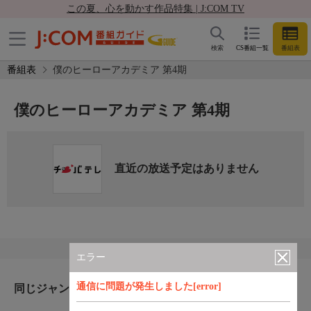
この夏、心を動かす作品特集 | J:COM TV
検索
CS番組一覧
番組表
番組表
僕のヒーローアカデミア 第4期
僕のヒーローアカデミア 第4期
直近の放送予定はありません
エラー
通信に問題が発生しました[error]
同じジャンルのおすすめ番組