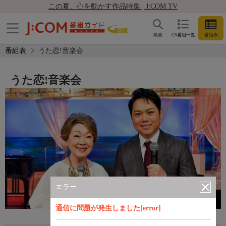
この夏、心を動かす作品特集 | J:COM TV
検索
CS番組一覧
番組表
番組表
うた恋!音楽会
うた恋!音楽会
エラー
通信に問題が発生しました[error]