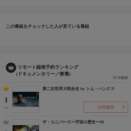
なんと生物の80パーセントがジャングルに生息していると言われ
ているのだ。隠れ場所や逃げ道が多いジャングルで狩りをするた
めに、戦士たちには強力な武器が必要だ。クロコダイル、ジャガ
ー、ナマケモノ、オオカワウソ、ヒゲイノシシ、昆虫や鳥などの
武器を見てみよう。
この番組をチェックした人が見ている番組
リモート録画予約ランキング
(ドキュメンタリー／教養)
07/30更新
第二次世界大戦全史 by トム・ハンクス
1
次回放送
(1)
ザ・ユニバース〜宇宙の歴史〜S6