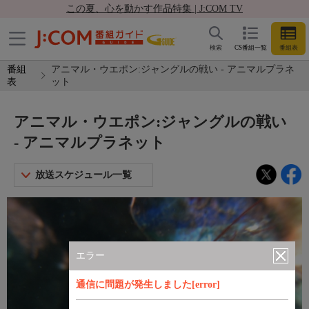
この夏、心を動かす作品特集 | J:COM TV
検索
CS番組一覧
番組表
番組
アニマル・ウエポン:ジャングルの戦い - アニマルプラネ
表
ット
アニマル・ウエポン:ジャングルの戦い
- アニマルプラネット
放送スケジュール一覧
エラー
通信に問題が発生しました[error]