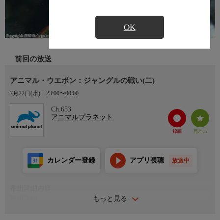
OK
前回の放送
アニマル・ウエポン：ジャングルの戦い(二)
7月22日(水)
23:00〜00:00
Ch.653
アニマルプラネット
カレンダー登録
アプリ視聴
放送中
番組詳細内容
もっと見る
番組詳細
豊かなジャングルには数多くの動物の戦士たちが生息している。