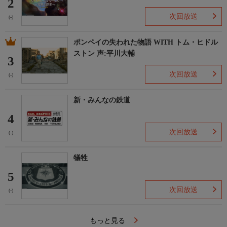
2
次回放送
(-)
ポンペイの失われた物語 WITH トム・ヒドル
ストン 声:平川大輔
3
次回放送
(-)
新・みんなの鉄道
4
次回放送
(-)
犠牲
5
次回放送
(-)
もっと見る