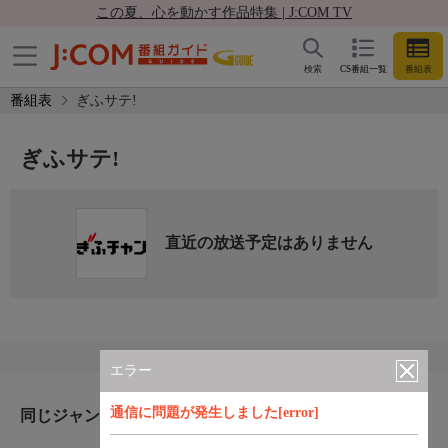
この夏、心を動かす作品特集 | J:COM TV
検索
CS番組一覧
番組表
番組表
ぎふサテ!
ぎふサテ!
直近の放送予定はありません
エラー
通信に問題が発生しました[error]
同じジャンルのおすすめ番組