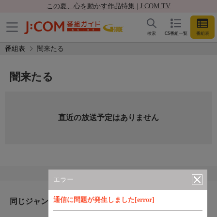
この夏、心を動かす作品特集 | J:COM TV
検索
CS番組一覧
番組表
番組表
闇来たる
闇来たる
直近の放送予定はありません
エラー
通信に問題が発生しました[error]
同じジャンルのおすすめ番組