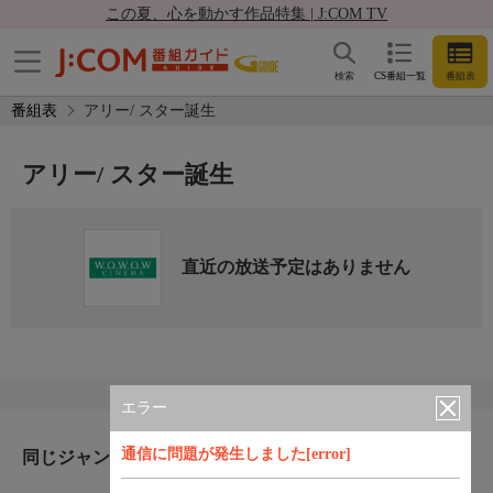
この夏、心を動かす作品特集 | J:COM TV
検索
CS番組一覧
番組表
番組表
アリー/ スター誕生
アリー/ スター誕生
直近の放送予定はありません
エラー
通信に問題が発生しました[error]
同じジャンルのおすすめ番組