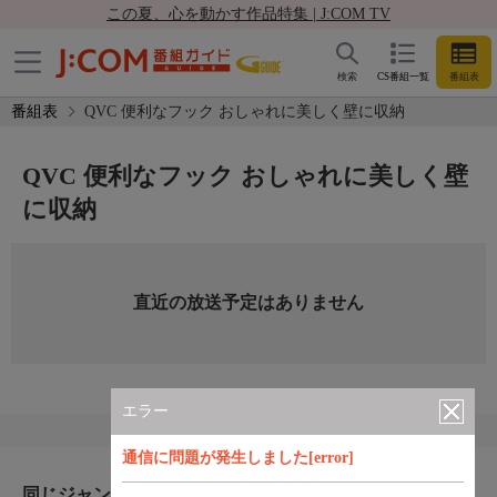
この夏、心を動かす作品特集 | J:COM TV
検索
CS番組一覧
番組表
番組表
QVC 便利なフック おしゃれに美しく壁に収納
QVC 便利なフック おしゃれに美しく壁
に収納
直近の放送予定はありません
エラー
通信に問題が発生しました[error]
同じジャンルのおすすめ番組