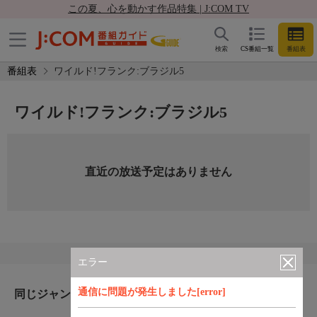
この夏、心を動かす作品特集 | J:COM TV
検索
CS番組一覧
番組表
番組表
ワイルド!フランク:ブラジル5
ワイルド!フランク:ブラジル5
直近の放送予定はありません
エラー
通信に問題が発生しました[error]
同じジャンルのおすすめ番組