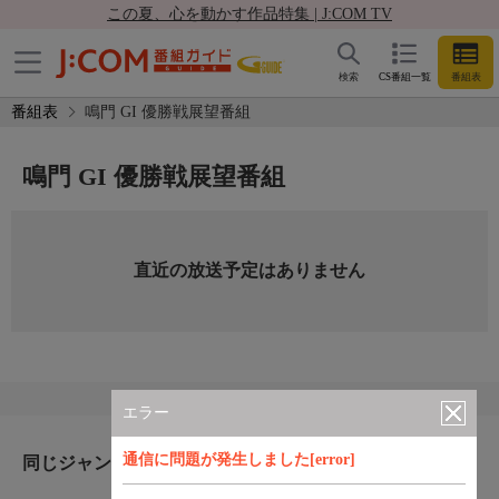
この夏、心を動かす作品特集 | J:COM TV
検索
CS番組一覧
番組表
番組表
鳴門 GI 優勝戦展望番組
鳴門 GI 優勝戦展望番組
直近の放送予定はありません
エラー
通信に問題が発生しました[error]
同じジャンルのおすすめ番組