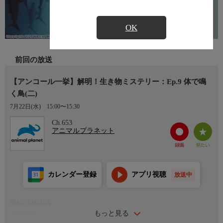
OK
前回の放送
【アンコール一挙】解明！生き物ミステリー：Ep.9 体で鳴
く鳥(二)
7月22日(水)
15:00〜15:30
Ch.653
アニマルプラネット
カレンダー登録
アプリ視聴
放送中
番組詳細内容
もっと見る
番組詳細