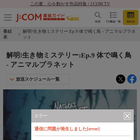
この夏、心を動かす作品特集 | J:COM TV
検索
CS番組一覧
番組表
番組
解明!生き物ミステリー:Ep.9 体で鳴く鳥 - アニマルプラネ
表
ット
解明!生き物ミステリー:Ep.9 体で鳴く鳥
- アニマルプラネット
放送スケジュール一覧
エラー
通信に問題が発生しました[error]