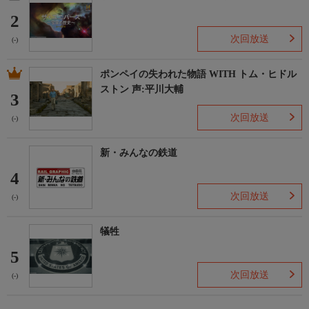
2
次回放送
(-)
ポンペイの失われた物語 WITH トム・ヒドル
ストン 声:平川大輔
3
次回放送
(-)
新・みんなの鉄道
4
次回放送
(-)
犠牲
5
次回放送
(-)