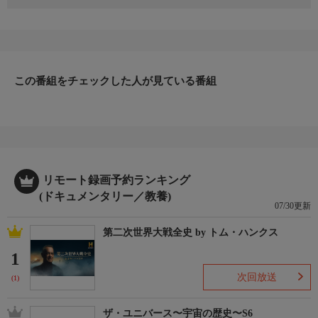
なぜ鳥は口を開けることもなく歌うことができるのだろう。エク
アドルのジャングルで理由を調査する。ハイスピードカメラの映
像で、驚くべき事実が判明する。インキーという名前のタコが世
界中で話題に。なんとインキーは水族館から脱走したのだ。一体
どうやって脱走したのだろう。そして現在どこにいるのだろう。
この番組をチェックした人が見ている番組
リモート録画予約ランキング
(ドキュメンタリー／教養)
07/30更新
第二次世界大戦全史 by トム・ハンクス
1
次回放送
(1)
ザ・ユニバース〜宇宙の歴史〜S6