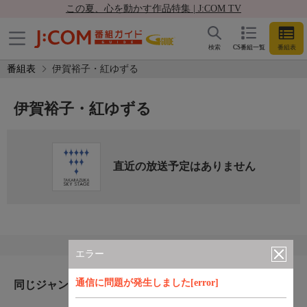
この夏、心を動かす作品特集 | J:COM TV
検索
CS番組一覧
番組表
番組表
伊賀裕子・紅ゆずる
伊賀裕子・紅ゆずる
直近の放送予定はありません
エラー
通信に問題が発生しました[error]
同じジャンルのおすすめ番組