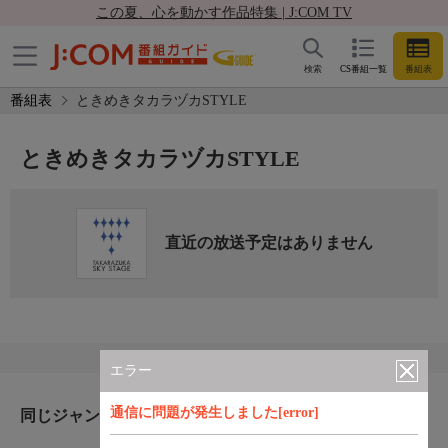
この夏、心を動かす作品特集 | J:COM TV
検索
CS番組一覧
番組表
番組表
ときめきタカラヅカSTYLE
ときめきタカラヅカSTYLE
直近の放送予定はありません
エラー
通信に問題が発生しました[error]
同じジャンルのおすすめ番組