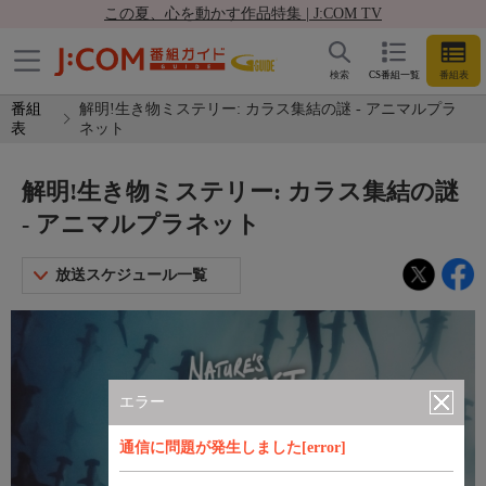
この夏、心を動かす作品特集 | J:COM TV
検索
CS番組一覧
番組表
番組
解明!生き物ミステリー: カラス集結の謎 - アニマルプラ
表
ネット
解明!生き物ミステリー: カラス集結の謎
- アニマルプラネット
放送スケジュール一覧
エラー
通信に問題が発生しました[error]