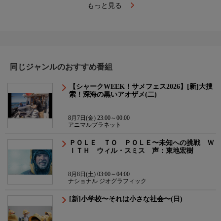
もっと見る
同じジャンルのおすすめ番組
【シャークWEEK！サメフェス2026】[新]大捜
索！深海の黒いアオザメ(二)
8月7日(金) 23:00～00:00
アニマルプラネット
ＰＯＬＥ ＴＯ ＰＯＬＥ〜未知への挑戦 Ｗ
ＩＴＨ ウィル・スミス 声：東地宏樹
8月8日(土) 03:00～04:00
ナショナル ジオグラフィック
[新]小学校〜それは小さな社会〜(日)