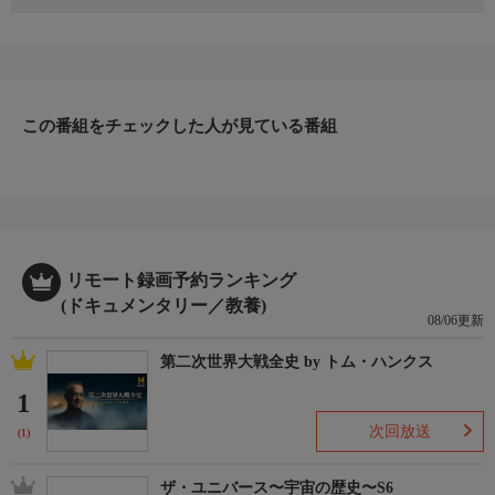
シアトルで、何羽ものカラスが1羽のカラスを囲む様子が目撃さ
れる。賢いカラスたちの目的は何だったのだろう。葬儀をしてい
たのだろうか。ギリシアの湖のほとりではおぞましい現象が。一
夜にしてクモの巣だらけになってしまったのだ。ベネズエラで
も、湖のほとりで奇妙な現象が。ここは世界一雷が多発する場所
で、１分で28回も落雷が起きることもあるそうなのだ。その理由
この番組をチェックした人が見ている番組
とは。
リモート録画予約ランキング
(ドキュメンタリー／教養)
08/06更新
第二次世界大戦全史 by トム・ハンクス
1
次回放送
(1)
ザ・ユニバース〜宇宙の歴史〜S6