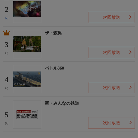
2
次回放送
(2)
ザ・森男
3
次回放送
(-)
バトル360
4
次回放送
(-)
新・みんなの鉄道
5
次回放送
(4)