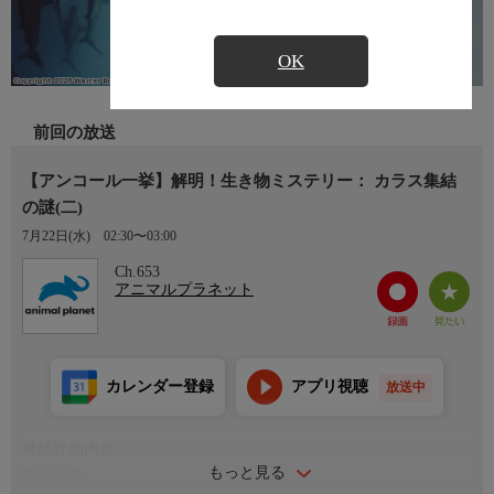
OK
前回の放送
【アンコール一挙】解明！生き物ミステリー： カラス集結
の謎(二)
7月22日(水)
02:30〜03:00
Ch.653
アニマルプラネット
カレンダー登録
アプリ視聴
放送中
番組詳細内容
もっと見る
番組詳細